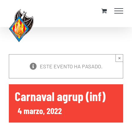
Skip
to
content
×
ESTE EVENTO HA PASADO.
Carnaval agrup (inf)
4 marzo, 2022