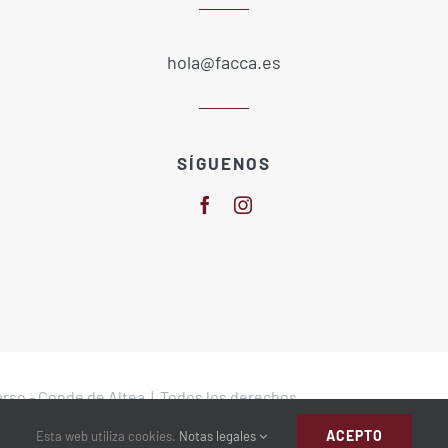
hola@facca.es
SÍGUENOS
arso - Conde de Altea | Todos los derechos
ACEPTO
Esta web utiliza cookies.
Notas legales